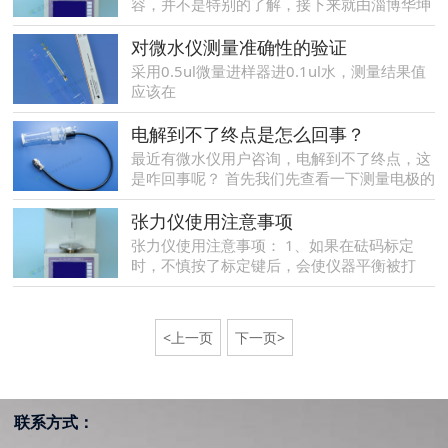
容，并不是特别的了解，接下来就由淄博华坤
表界面张力仪厂家来为大家详细的介绍一下应
该如何正确维护表界面张力仪，希望可以给大
对微水仪测量准确性的验证
家带来帮助。
采用0.5ul微量进样器进0.1ul水，测量结果值
应该在
电解到不了终点是怎么回事？
最近有微水仪用户咨询，电解到不了终点，这
是咋回事呢？ 首先我们先查看一下测量电极的
两个金属探头是否碰触在一起造成短路了，如
果没有这个情况，取出测量电极，用干燥的纸
张力仪使用注意事项
擦拭，保持探头的敏感。
张力仪使用注意事项： 1、如果在砝码标定
时，不慎按了标定键后，会使仪器平衡被打
乱，此时，只需按恢复键，即可恢复出厂程
序。
<上一页
下一页>
联系方式：