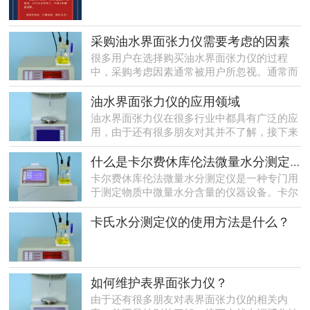
采购油水界面张力仪需要考虑的因素
很多用户在选择购买油水界面张力仪的过程
中，采购考虑因素通常被用户所忽视。通常而
言，大部分的用户仅考虑价格而把其他因素所
忽略，事实上，油水界面张力仪的选购也有许
油水界面张力仪的应用领域
多要注意的因素
油水界面张力仪在很多行业中都具有广泛的应
用，由于还有很多朋友对其并不了解，接下来
就由淄博华坤油水界面张力仪厂家来为大家简
单介绍一下关于该产品设备的应用领域。
什么是卡尔费休库伦法微量水分测定仪？
卡尔费休库伦法微量水分测定仪是一种专门用
于测定物质中微量水分含量的仪器设备。卡尔
费休库伦法微量水分测定仪是根据卡尔费休库
伦法原理工作的，
卡氏水分测定仪的使用方法是什么？
如何维护表界面张力仪？
由于还有很多朋友对表界面张力仪的相关内